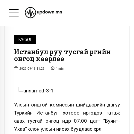
БУСАД
Истанбул руу тусгай үүргийн
онгоц хөөрлөө
2020-09-18 11:25
1
min
Улсын онцгой комиссын шийдвэрийн дагуу
Туркийн Истанбул хотоос иргэдээ татаж
авах тусгай онгоц өнөөдөр 07:00 цагт “Буянт-
Ухаа” олон улсын нисэх буудлаас хөөрлөө.