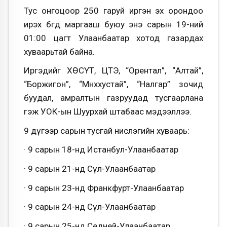
Тус онгоцоор 250 гаруй иргэн эх орондоо
ирэх бөгөөд маргааш буюу энэ сарын 19-ний
01:00 цагт Улаанбаатар хотод газардах
хуваарьтай байна.
Иргэдийг ХӨСҮТ, ЦТЭ, “Орентал”, “Алтай”,
“Боржигон”, “Мөнххустай”, “Налгар” зочид
буудал, амралтын газруудад тусгаарлана
гэж УОК-ын Шуурхай штабаас мэдээллээ.
9 дүгээр сарын тусгай нислэгийн хуваарь:
· 9 сарын 18-нд Истанбул-Улаанбаатар
· 9 сарын 21-нд Сөүл-Улаанбаатар
· 9 сарын 23-нд Франкфурт-Улаанбаатар
· 9 сарын 24-нд Сөүл-Улаанбаатар
· 9 сарын 25-нд Седней-Улаанбаатар