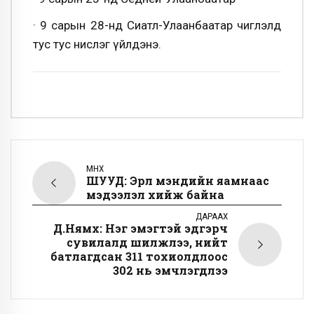
· 9 сарын 28-нд Сиатл-Улаанбаатар чиглэлд
тус тус нислэг үйлдэнэ.
ӨМНӨХ
ШУУД: Эрүүл мэндийн яамнаас
мэдээлэл хийж байна
ДАРААХ
Д.Нямхүү: Нэг эмэгтэй эдгэрч
сувилалд шилжлээ, нийт
батлагдсан 311 тохиолдлоос
302 нь эмчлэгдлээ