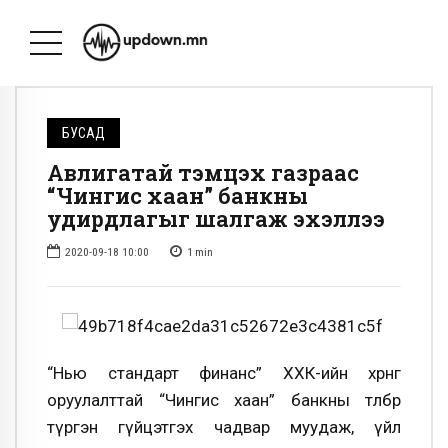
БУСАД
Авлигатай тэмцэх газраас
“Чингис хаан” банкны
удирдлагыг шалгаж эхэллээ
2020-09-18 10:00
1
min
“Нью стандарт финанс” ХХК-ийн хөрөнгө
оруулалттай “Чингис хаан” банкны төлбөр
түргэн гүйцэтгэх чадвар муудаж, үйл