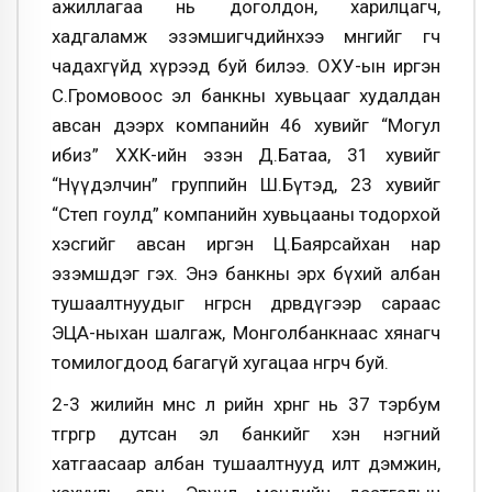
ажиллагаа нь доголдон, харилцагч,
хадгаламж эзэмшигчдийнхээ мөнгийг өгч
чадахгүйд хүрээд буй билээ. ОХУ-ын иргэн
С.Громовоос эл банкны хувьцааг худалдан
авсан дээрх компанийн 46 хувийг “Могул
ибиз” ХХК-ийн эзэн Д.Батаа, 31 хувийг
“Нүүдэлчин” группийн Ш.Бүтэд, 23 хувийг
“Степ гоулд” компанийн хувьцааны тодорхой
хэсгийг авсан иргэн Ц.Баярсайхан нар
эзэмшдэг гэх. Энэ банкны эрх бүхий албан
тушаалтнуудыг өнгөрсөн дөрөвдүгээр сараас
ЭЦА-ныхан шалгаж, Монголбанкнаас хянагч
томилогдоод багагүй хугацаа өнгөрч буй.
2-3 жилийн өмнөөс л өөрийн хөрөнгө нь 37 тэрбум
төгрөгөөр дутсан эл банкийг хэн нэгний
хатгаасаар албан тушаалтнууд илт дэмжин,