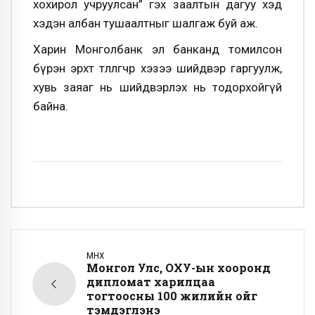
хохирол учруулсан” гэх заалтын дагуу хэд
хэдэн албан тушаалтныг шалгаж буй аж.
Харин Монголбанк эл банканд томилсон
бүрэн эрхт төлөөлөгчөөр хэзээ шийдвэр гаргуулж,
хувь заяаг нь шийдвэрлэх нь тодорхойгүй
байна.
ӨМНӨХ
Монгол Улс, ОХУ-ын хооронд
дипломат харилцаа
тогтоосны 100 жилийн ойг
тэмдэглэнэ