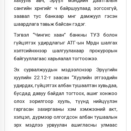
хахууль авч, Эрүүл мэндийн даатгалын
сангийн хөрөнгийг ч байршуулаад зогсохгүй,
заавал тус банкаар мөнгөө дамжуул гэсэн
шаардлага тавьж байсан гэдэг.
Тэгвэл “Чингис хаан” банкны ТУЗ болон
гүйцэтгэх удирдлагыг АТГ-ын Мөрдөн шалгах
хэлтсийнхнээр шалгуулахаар прокурорын
байгууллагаас харьяалал тогтоожээ.
Эх сурвалжуудын мэдээлснээр Эрүүгийн
хуулийн 22.12-т заасан “Хуулийн этгээдийн
удирдах, гүйцэтгэх албан тушаалтан хувьдаа,
бусдад давуу байдал тогтоох, ашиг хонжоо
олох зорилгоор хууль, түүнд нийцүүлэн
гаргасан захиргааны хэм хэмжээний акт,
хэлцэл, дүрмээр олгогдсон албан тушаалын
эрх мэдлээ урвуулан ашигласны улмаас