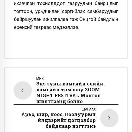
ихэвчлэн тохиолддог газруудын байршлыг
тогтоон, урьдчилан сэргийлэх самбаруудыг
байршуулан ажиллалаа гэж Онцгой байдлын
ерөнхий газраас мэдээллээ.
ӨМНӨХ
Энэ зуны хамгийн сүүлийн,
хамгийн том шоу ZOOM
NIGHT FESTIVAL Монгол
шилтгээнд болно
ДАРААХ
Арьс, шир, ноос, ноолуурын
үйлдвэрийг цогцолбор
байдлаар нэгтгэнэ