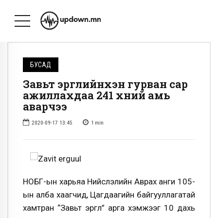
БУСАД
Завьт эргүүлийнхэн гурван сар
ажиллахдаа 241 хүний амь
аварчээ
2020-09-17 13:45
1
min
НОБГ-ын харьяа Нийслэлийн Аврах анги 105-
ын алба хаагчид, Цагдаагийн байгууллагатай
хамтран “Завьт эргүүл” арга хэмжээг 10 дахь