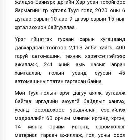
жилдээ Баянзүрх дүүргийн Хар усан тохойгоос
Яармагийн гүүр хүртэлх Туул голд 2020 оны 6
дугаар сарын 10-аас 9 дүгээр сарын 15-ныг
хүртэл зохион байгууллаа.
Үүрэг гүйцэтгэх гурван сарын хугацаанд
давхардсан тоогоор 2,113 алба хаагч, 400
гаруй автомашин, техник хэрэгсэлтэйгээр
ажиллаж, 241 хүний амь насыг авран
хамгаалан, голын усанд суусан 45
автомашиныг татан гаргасан байна.
Мөн Туул голын эрэг дагуу аялж, зугаалж
байгаа иргэдийн аюулгүй байдлыг хангах,
усанд осолдохоос урьдчилан сэргийлэх
мэдээллийг 60 орчим мянган иргэнд хүргэн,
14 мянга орчим иргэнд сэрэмжлүүлэг
материал тараан ажиллаж, гол, усны осол