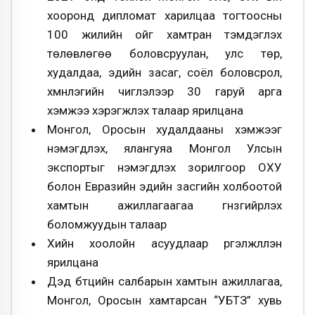
хооронд дипломат харилцаа тогтоосны
100 жилийн ойг хамтран тэмдэглэх
төлөвлөгөө боловсруулан, улс төр,
худалдаа, эдийн засаг, соёл боловсрол,
хүмүүнлэгийн чиглэлээр 30 гаруй арга
хэмжээ хэрэгжүүлэх талаар ярилцана
Монгол, Оросын худалдааны хэмжээг
нэмэгдүүлэх, ялангуяа Монгол Улсын
экспортыг нэмэгдүүлэх зорилгоор ОХУ
болон Евразийн эдийн засгийн холбоотой
хамтын ажиллагаагаа гүнзгийрүүлэх
боломжуудын талаар
Хийн хоолойн асуудлаар үргэлжлүүлэн
ярилцана
Дэд бүтцийн салбарын хамтын ажиллагаа,
Монгол, Оросын хамтарсан “УБТЗ” хувь