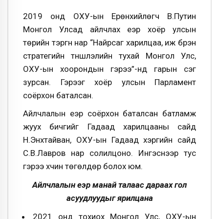
2019 онд ОХУ-ын Ерөнхийлөгч В.Путин
Монгол Улсад айлчлах үеэр хоёр улсын
төрийн тэргүүн нар “Найрсаг харилцаа, иж бүрэн
стратегийн түншлэлийн тухай Монгол Улс,
ОХУ-ын хоорондын гэрээ”-нд гарын үсэг
зурсан. Гэрээг хоёр улсын Парламент
соёрхон баталсан.
Айлчлалын үеэр соёрхон баталсан батламж
жуух бичгийг Гадаад харилцааны сайд
Н.Энхтайван, ОХУ-ын Гадаад хэргийн сайд
С.В.Лавров нар солилцоно. Ингэснээр тус
гэрээ хүчин төгөлдөр болох юм.
Айлчлалын үеэр манай талаас дараах гол
асуудлуудыг ярилцана
2021 онд тохиох Монгол Улс, ОХУ-ын