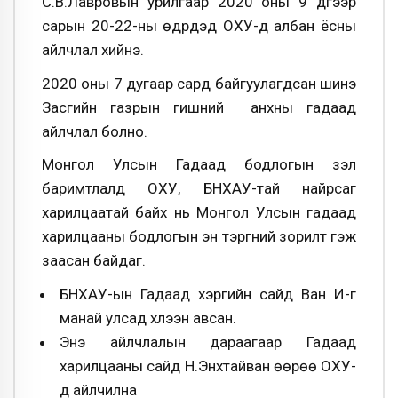
С.В.Лавровын урилгаар 2020 оны 9 дүгээр
сарын 20-22-ны өдрүүдэд ОХУ-д албан ёсны
айлчлал хийнэ.
2020 оны 7 дугаар сард байгуулагдсан шинэ
Засгийн газрын гишүүний анхны гадаад
айлчлал болно.
Монгол Улсын Гадаад бодлогын үзэл
баримтлалд ОХУ, БНХАУ-тай найрсаг
харилцаатай байх нь Монгол Улсын гадаад
харилцааны бодлогын эн тэргүүний зорилт гэж
заасан байдаг.
БНХАУ-ын Гадаад хэргийн сайд Ван И-г
манай улсад хүлээн авсан.
Энэ айлчлалын дараагаар Гадаад
харилцааны сайд Н.Энхтайван өөрөө ОХУ-
д айлчилна