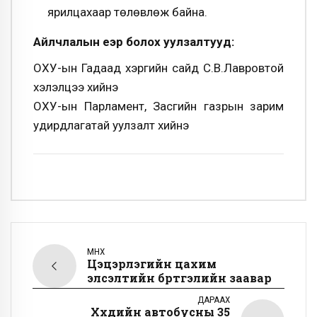
ярилцахаар төлөвлөж байна.
Айлчлалын үеэр болох уулзалтууд:
ОХУ-ын Гадаад хэргийн сайд С.В.Лавровтой
хэлэлцээ хийнэ
ОХУ-ын Парламент, Засгийн газрын зарим
удирдлагатай уулзалт хийнэ
ӨМНӨХ
Цэцэрлэгийн цахим
элсэлтийн бүртгэлийн заавар
ДАРААХ
Хүүхдийн автобусны 35