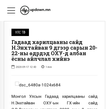
УЛС ТӨР
Гадаад харилцааны сайд
Н.Энхтайван 9 дүгээр сарын 20-
22-ны өдрүүдэд ОХУ-д албан
ёсны айлчлал хийнэ
2020-09-17 12:43
1
min
Монгол Улсын Гадаад харилцааны сайд
Н.Энхтайван ОХУ-ын ГХ-ийн сайд