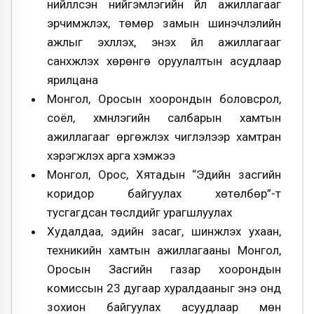
нийлүүлсэн нийгэмлэгийн үйл ажиллагааг
эрчимжүүлэх, төмөр замын шинэчлэлийн
ажлыг эхлүүлэх, энэхүү үйл ажиллагааг
санхүүжүүлэх хөрөнгө оруулалтын асудлаар
ярилцана
Монгол, Оросын хоорондын боловсрол,
соёл, хүмүүнлэгийн салбарын хамтын
ажиллагааг өргөжүүлэх чиглэлээр хамтран
хэрэгжүүлэх арга хэмжээ
Монгол, Орос, Хятадын “Эдийн засгийн
коридор байгуулах хөтөлбөр”-т
тусгагдсан төслүүдийг урагшлуулах
Худалдаа, эдийн засаг, шинжлэх ухаан,
техникийн хамтын ажиллагааны Монгол,
Оросын Засгийн газар хоорондын
комиссын 23 дугаар хуралдааныг энэ онд
зохион байгуулах асуудлаар мөн