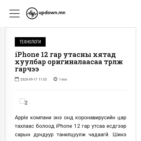
ТЕХНОЛОГИ
iPhone 12 гар утасны хятад
хуулбар оригиналаасаа түрүүлж
гарчээ
2020-09-17 11:53
1
min
Apple компани энэ онд коронавирусийн цар
тахлаас болоод iPhone 12 гар утсаа есдүгээр
сарын дундуур танилцуулж чадаагүй. Шинэ