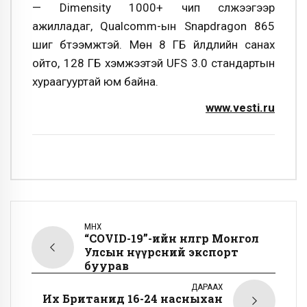
— Dimensity 1000+ чип сүлжээгээр
ажилладаг, Qualcomm-ын Snapdragon 865
шиг бүтээмжтэй. Мөн 8 ГБ үйлдлийн санах
ойто, 128 ГБ хэмжээтэй UFS 3.0 стандартын
хураагууртай юм байна.
www.vesti.ru
ӨМНӨХ
“COVID-19”-ийн нөлөөгөөр Монгол
Улсын нүүрсний экспорт
буурав
ДАРААХ
Их Британид 16-24 насныхан