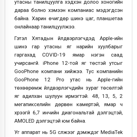
утасны танилцуулга хэдхэн долоо хоногийн
дараа болно хэмээн компаниас мэдэгдсэн
байна. Харин өчигдөр шинэ цаг, планшетаа
онлайнаар танилцуулжээ.
Гэтэл Хятадын үйлдвэрлэгчдэд Apple-ийн
шинэ гар утасны яг нарийн хуулбарыг
гаргахад COVID-19 ямар нэгэн саад
учирсангүй. iPhone 12-той яг төстэй утсыг
GooPhone компани хийжээ. Тус компанийн
GooPhone 12 Pro утас нь Аpple-гийн
төхөөрөмж үйлдвэрлэгчдийн зураг төсөлтэй
яг адилхан шулуун ирмэгтэй. 48, 13, 5, 2
мегапикселийн дөрвөн камертэй, ямар ч
хүрээгүй 6,7 инчийн диагональтай дэлгэцтэй,
AMOLED дэлгэцтэй юм байна.
Уг аппарат нь 5G сүлжээг дэмждэг MediaTek