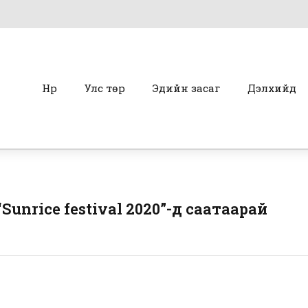
Нүүр
Улс төр
Эдийн засаг
Дэлхийд
unrice festival 2020”-д саатаарай