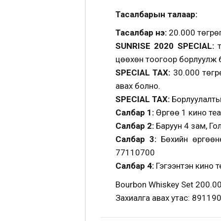
Тасалбарын талаар:
Тасалбар үнэ:
20.000 төгрө
SUNRISE 2020 SPECIAL:
т
цөөхөн тоогоор борлуулж 
SPECIAL TAX:
30.000 төгрө
авах болно.
SPECIAL TAX:
Борлуулалтын 
Салбар 1:
Өргөө 1 кино теа
Салбар 2:
Баруун 4 зам, Го
Салбар 3:
Бөхийн өргөөнө
77110700
Салбар 4:
Гэгээнтэн кино т
Bourbon Whiskey Set 200.000 
Захиалга авах утас: 89119