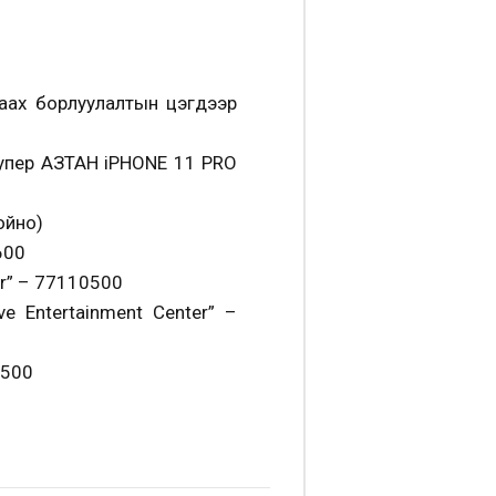
ах борлуулалтын цэгүүдээр
 супер АЗТАН iPHONE 11 PRO
ойно)
600
er” – 77110500
ve Entertainment Center” –
0500