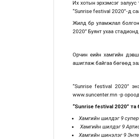
Их хотын эрхэмсэг залуус т
“Sunrise festival 2020”-д с
Жилд бүр уламжлал болгон
2020” Буянт ухаа стадионд
Орчин үеийн хамгийн дэвши
ашиглаж байгаа бөгөөд зал
“Sunrise festival 2020” 
www.suncenter.mn -рүү ороо
“Sunrise festival 2020” та 
Хамгийн шилдэг 9 супер
Хамгийн шилдэг 9 Артис
Хамгийн шинэлэг 9 Энтер