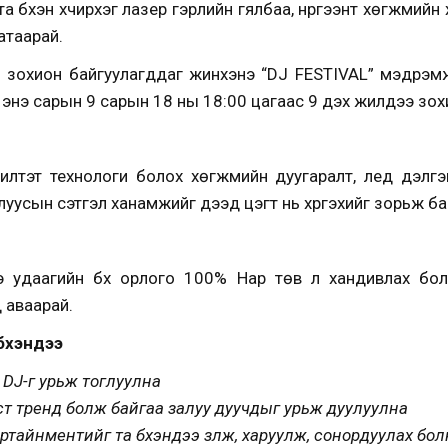
а бүхэн хүчирхэг лазер гэрлийн гялбаа, нүргээнт хөгжмийн
аатаарай.
 зохион байгуулагддаг жинхэнэ “DJ FESTIVAL” мэдрэмжий
 энэ сарын 9 сарын 18 ны 18:00 цагаас 9 дэх жилдээ зох
лтэт технологи болох хөгжмийн дуугаралт, лед дэлгэц, 
уусын сэтгэл ханамжийг дээд цэгт нь хүргэхийг зорьж ба
энэ удаагийн бүх орлого 100% Нар төв лүү хандивлах бо
д аваарай.
бүхэндээ
 DJ-г урьж тоглуулна
т тренд болж байгаа залуу дуучдыг урьж дуулуулна
тайнментийг та бүхэндээ үзүүлж, харуулж, сонордуулах бол