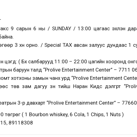
г
акс 9 сарын 6 ны / SUNDAY / 13:00 цагаас эхлэн дара
байна.
гөөр 3 хүн орно. / Special TAX авсан залуус дундаас 1
цэгүүд: ( Бүх салбарууд 11:00 – 22:00 цагийн хооронд онг
трын баруун талд “Prolive Entertainment Center” – 7711 0
ломт хотхоны замын чанх урд “Prolive Entertainment Cent
өс төв зам дагуу зүүн тийш Наран Кидс дэлгүүрт “Proli
еатрын 3-р давхарт “Prolive Entertainment Center” – 7766
төгрөг ( 1 Bourbon whiskey, 6 Cola, 1 Chips, 1 Nuts )
015, 89118308