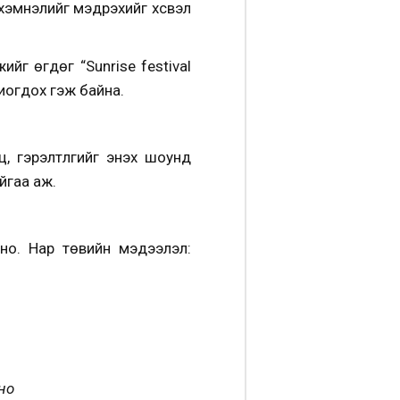
 хэмнэлийг мэдрэхийг хүсвэл
г өгдөг “Sunrise festival
иогдох гэж байна.
гэрэлтүүлгийг энэхүү шоунд
йгаа аж.
лно. Нар төвийн мэдээлэл:
но