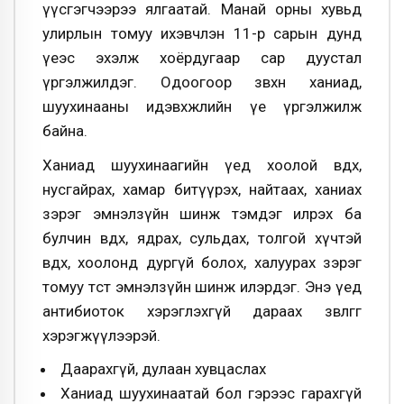
үүсгэгчээрээ ялгаатай. Манай орны хувьд
улирлын томуу ихэвчлэн 11-р сарын дунд
үеэс эхэлж хоёрдугаар сар дуустал
үргэлжилдэг. Одоогоор зөвхөн ханиад,
шуухинааны идэвхжлийн үе үргэлжилж
байна.
Ханиад шуухинаагийн үед хоолой өвдөх,
нусгайрах, хамар битүүрэх, найтаах, ханиах
зэрэг эмнэлзүйн шинж тэмдэг илрэх ба
булчин өвдөх, ядрах, сульдах, толгой хүчтэй
өвдөх, хоолонд дургүй болох, халуурах зэрэг
томуу төст эмнэлзүйн шинж илэрдэг. Энэ үед
антибиоток хэрэглэхгүй дараах зөвлөгөөг
хэрэгжүүлээрэй.
Даарахгүй, дулаан хувцаслах
Ханиад шуухинаатай бол гэрээс гарахгүй