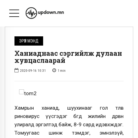
ЭРҮҮЛ МЭНД
Ханиаднаас сэргийлж дулаан
хувцаслаарай
2020-09-16 10:31
1
min
Хамрын ханиад, шуухинааг гол төлөв
риновирус үүсгэдэг бөгөөд жилийн дөрвөн
улиралд эргэлтэд байж, 8-9 сард идэвхждэг.
Томуугаас шинж тэмдэг, эмнэлзүй,