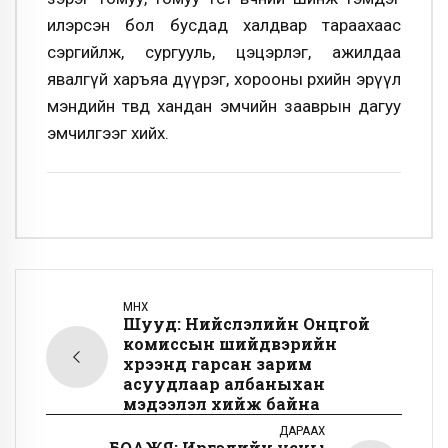
илэрсэн бол бусдад халдвар тараахаас
сэргийлж, сургууль, цэцэрлэг, ажилдаа
явалгүй харъяа дүүрэг, хорооны өрхийн эрүүл
мэндийн төвдөө хандан эмчийн зааврын дагуу
эмчилгээг хийх.
ӨМНӨХ
Шууд: Нийслэлийн Онцгой
комиссын шийдвэрийн
хүрээнд гарсан зарим
асуудлаар албаныхан
мэдээлэл хийж байна
ДАРААХ
БОАЖЯ: Иргэдийн усны