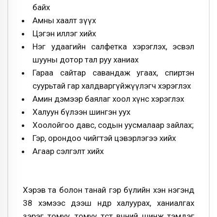
байх
Амны хаалт зүүх
Цэгэн иллэг хийх
Нэг удаагийн салфетка хэрэглэх, эсвэл
шууны дотор тал руу ханиах
Гараа сайтар савандаж угаах, спиртэн
суурьтай гар халдваргүйжүүлэгч хэрэглэх
Амин дэмээр баялаг хоол хүнс хэрэглэх
Халуун бүлээн шингэн уух
Хоолойгоо давс, содын уусмалаар зайлах;
Гэр, орондоо чийгтэй цэвэрлэгээ хийх
Агаар сэлгэлт хийх
Хэрэв та болон танай гэр бүлийн хэн нэгэнд
38 хэмээс дээш өндөр халуурах, ханиалгах
зэрэг томуу, томуу төст өвчний шинж тэмдэг