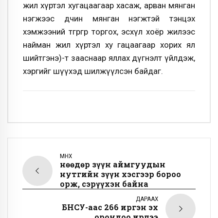
жил хүртэл хугацаагаар хасаж, арван мянган
нэгжээс дөчин мянган нэгжтэй тэнцэх
хэмжээний төгрөгөөр торгох, эсхүл хоёр жилээс
найман жил хүртэл ху гацаагаар хорих ял
шийтгэнэ)-т зааснаар яллах дүгнэлт үйлдэж,
хэргийг шүүхэд шилжүүлсэн байдаг.
ӨМНӨХ
Өнөөдөр зүүн аймгуудын
нутгийн зүүн хэсгээр бороо
орж, сэрүүхэн байна
ДАРААХ
БНСУ-аас 266 иргэн эх
орондоо ирлээ