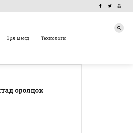
Эрүүл мэнд
Технологи
лтад оролцох