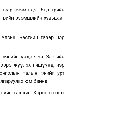
зар эзэмшдэг бөгөөд төрийн
төрийн эзэмшлийн хувьцааг
 Улсын Засгийн газар нэр
глэлийг үндэслэн Засгийн
г хэрэгжүүлэх гишүүнд нэр
онголын талын өгөөжийг урт
алгаруулах юм байна
.
гийн газрын Хэрэг эрхлэх