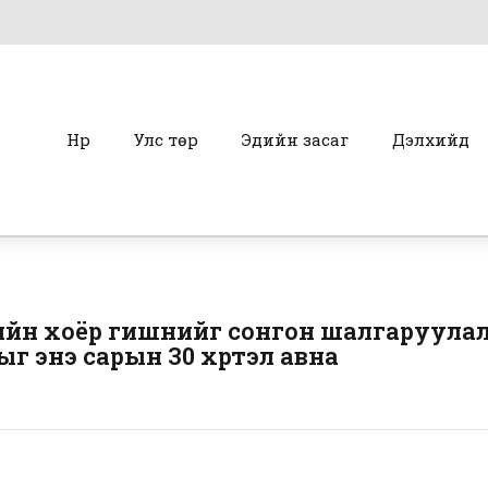
Нүүр
Улс төр
Эдийн засаг
Дэлхийд
йн хоёр гишүүнийг сонгон шалгаруула
ыг энэ сарын 30 хүртэл авна