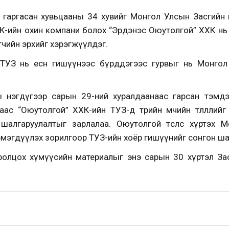
гаргасан хувьцааны 34 хувийг Монгол Улсын Засгийн га
ХК-ийн охин компани болох “Эрдэнэс Оюутолгой” ХХК нь 
чийн эрхийг хэрэгжүүлдэг.
 ТУЗ нь есөн гишүүнээс бүрддэгээс гурвыг нь Монгол
 нэгдүгээр сарын 29-ний хуралдаанаас гарсан тэмдэ
аас “Оюутолгой” ХХК-ийн ТУЗ-д төрийн өмчийн төлөөллий
 шалгаруулалтыг зарлалаа.
Оюутолгой төслөөс хүртэх М
 нэмэгдүүлэх зорилгоор ТУЗ-ийн хоёр гишүүнийг сонгон ш
ролцох хүмүүсийн материалыг энэ сарын 30 хүртэл Зас