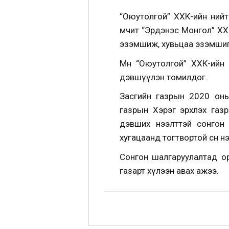
“Оюутолгой” ХХК-ийн нийт 
өмчит “Эрдэнэс Монгол” Х
эзэмшиж, хувьцаа эзэмшиг
Мөн “Оюутолгой” ХХК-ийн
дэвшүүлэн томилдог.
Засгийн газрын 2020 оны
газрын Хэрэг эрхлэх газр
дэвших нээлттэй сонгон
хугацаанд тогтвортой өсөн
Сонгон шалгаруулалтад о
газарт хүлээн авах ажээ.