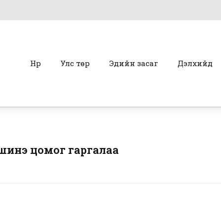
Нүүр
Улс төр
Эдийн засаг
Дэлхийд
шинэ цомог гаргалаа