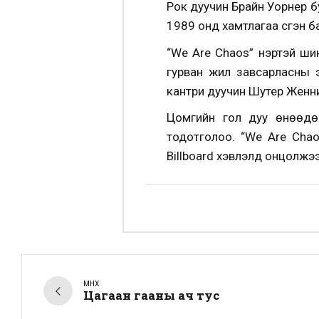
Рок дуучин Брайн Уорнер 
1989 онд хамтлагаа үүсгэн
“We Are Chaos” нэртэй шин
гурван жил завсарласны 
кантри дуучин Шутер Женни
Цомгийн гол дуу өнөөдө
тодотголоо. “We Are Chao
Billboard хэвлэлд онцолжээ
ӨМНӨХ
Цагаан гааны ач тус