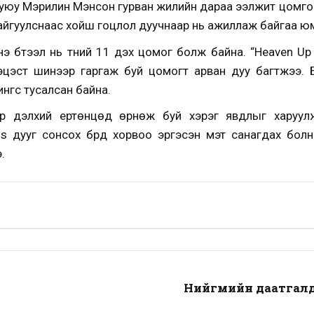
буюу Мэрилин Мэнсон гурван жилийн дараа ээлжит цомго
 байгуулснаас хойш гоцлол дуучнаар нь ажиллаж байгаа ю
э бүтээл нь түүний 11 дэх цомог болж байна. “Heaven U
эцэст шинээр гаргаж буй цомогт арван дуу багтжээ. 
нгс тусалсан байна.
р дэлхий ертөнцөд өрнөж буй хэрэг явдлыг харуул
s дууг сонсох бүрд хорвоо эргэсэн мэт санагдах бол
.
Нийгмийн даатгалд 