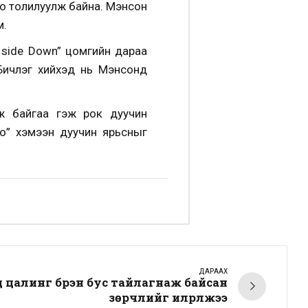
о толилуулж байна. Мэнсон
м.
p side Down” цомгийн дараа
Бичлэг хийхэд нь Мэнсонд
ж байгаа гэж рок дуучин
но” хэмээн дуучин ярьсныг
ДАРААХ
цалинг бүрэн бус тайлагнаж байсан
зөрчлийг илрүүлжээ