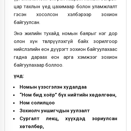
цар тахлын үед цахимаар болон уламжлалт
гэсэн хосолсон хэлбэрээр зохион
байгуулсан.
Энэ жилийн тухайд номын баярыг нэг дор
олон хүн төвлөрүүлэхгүй байх зорилгоор
нийслэлийн есөн дүүрэгт зохион байгуулахаас
гадна дараах есөн арга хэмжээг зохион
байгуулахаар боллоо.
Үүнд:
Номын үзэсгэлэн худалдаа
“Ном бид хоёр” бүх нийтийн хөдөлгөөн,
Ном солилцоо
Зохиолч уншигчдын уулзалт
Сургалт лекц, хүүхдэд зориулсан
хөтөлбөр,