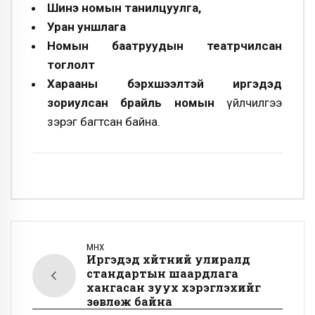
Шинэ номын танилцуулга,
Уран уншлага
Номын баатруудын театрчилсан
тоглолт
Харааны бэрхшээлтэй иргэдэд
зориулсан брайль номын
үйлчилгээ
зэрэг багтсан байна.
ӨМНӨХ
Иргэдэд хүйтний улиралд
стандартын шаардлага
хангасан зуух хэрэглэхийг
зөвлөж байна