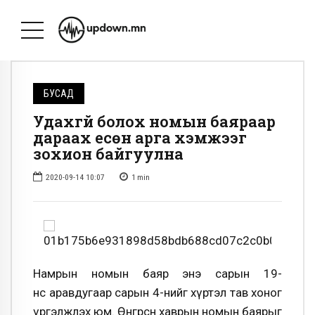
БУСАД
Удахгүй болох номын баяраар
дараах есөн арга хэмжээг
зохион байгуулна
2020-09-14 10:07
1
min
Намрын номын баяр энэ сарын 19-
нөөс аравдугаар сарын 4-нийг хүртэл тав хоног
үргэлжлэх юм. Өнгөрсөн хаврын номын баярыг