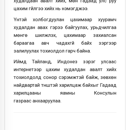
худалдаан авалт хийх, мөн гадаад улс руу
цахим гүйлгээ хийх нь нэмэгджээ.
Үүнтэй холбогдуулан цахимаар хуурамч
худалдан авах гэрээ байгуулах, урьдчилгаа
мөнгө шилжүүлэх, цахимаар захиалсан
бараагаа авч чадахгүй байх зэргээр
залилуулах тохиолдол гарч байна.
Иймд Тайланд, Индонез зэрэг улсаас
интернетээр цахим худалдан авалт хийх
тохиолдолд сонор сэрэмжтэй байж, зөвхөн
найдвартай түнштэй харилцаж байхыг Гадаад
харилцааны яамны Консулын
газраас анхааруулаа.