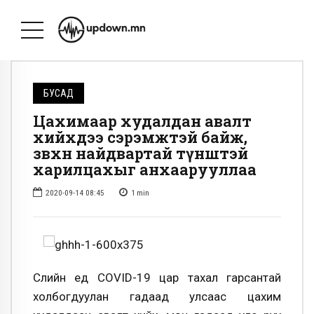
БУСАД
Цахимаар худалдан авалт
хийхдээ сэрэмжтэй байж,
зөвхөн найдвартай түнштэй
харилцахыг анхаарууллаа
2020-09-14 08:45
1
min
Сүүлийн үед COVID-19 цар тахал гарсантай
холбогдуулан гадаад улсаас цахим