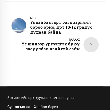
ӨМНӨХ
Улаанбаатарт бага зэргийн
бороо орно, өдөртөө 10-12 градус
дулаан байна
ДАРААХ
Үс шинээр үргээлгэх буюу
засуулбал өлзийтэй сайн
Зохиогчийн эрх хуулиар хамгаалагдсан
Сурталчилгаа
Холбоо барих