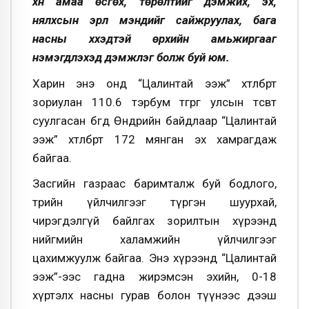
хүн амаа өсгөх, төрөлтийг дэмжих, эх,
нялхсын эрүүл мэндийг сайжруулах, бага
насны хүүхэдтэй өрхийн амьжиргааг
нэмэгдүүлэхэд дэмжлэг болж буй юм.
Харин энэ онд “Цалинтай ээж” хөтөлбөрт
зориулан 110.6 тэрбум төгрөг улсын төсөвт
суулгасан бөгөөд Өнөөдрийн байдлаар “Цалинтай
ээж” хөтөлбөрт 172 мянган эх хамрагдаж
байгаа.
Засгийн газраас баримталж буй бодлого,
төрийн үйлчилгээг түргэн шуурхай,
чирэгдэлгүй байлгах зорилтын хүрээнд
нийгмийн халамжийн үйлчилгээг
цахимжуулж байгаа. Энэ хүрээнд “Цалинтай
ээж”-ээс гадна жирэмсэн эхийн, 0-18
хүртэлх насны гурав болон түүнээс дээш