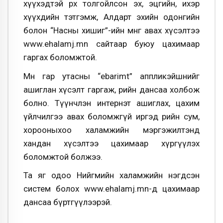
хүүхэдтэй өрх толгойлсон эх, эцгийн, ихэр
хүүхдийн тэтгэмж, Алдарт эхийн одонгийн
болон “Насны хишиг”-ийн мөнгө авах хүсэлтээ
www.ehalamj.mn сайтаар буюу цахимаар
гаргах боломжтой.
Мөн гар утасны “ebarimt” аппликэйшнийг
ашиглан хүсэлт гаргаж, өөрийн дансаа холбож
болно. Түүнчлэн интернэт ашиглах, цахим
үйлчилгээ авах боломжгүй иргэд өөрийн сум,
хорооныхоо халамжийн мэргэжилтэнд
хандан хүсэлтээ цахимаар хүргүүлэх
боломжтой болжээ.
Та
яг одоо Нийгмийн халамжийн нэгдсэн
систем болох www.ehalamj.mn-д цахимаар
дансаа бүртгүүлээрэй.