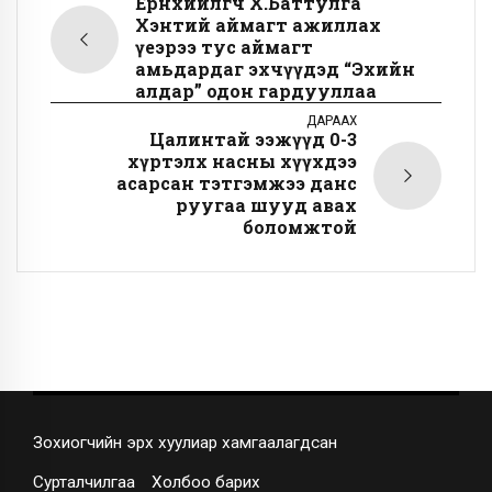
Ерөнхийлөгч Х.Баттулга
Хэнтий аймагт ажиллах
үеэрээ тус аймагт
амьдардаг эхчүүдэд “Эхийн
алдар” одон гардууллаа
ДАРААХ
Цалинтай ээжүүд 0-3
хүртэлх насны хүүхдээ
асарсан тэтгэмжээ данс
руугаа шууд авах
боломжтой
Зохиогчийн эрх хуулиар хамгаалагдсан
Сурталчилгаа
Холбоо барих