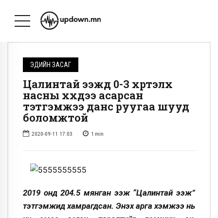
ЭДИЙН ЗАСАГ
Цалинтай ээжүүд 0-3 хүртэлх
насны хүүхдээ асарсан
тэтгэмжээ данс руугаа шууд
боломжтой
2020-09-11 17:03
1
min
2019 онд 204.5 мянган ээж “Цалинтай ээж”
тэтгэмжид хамрагдсан. Энэхүү арга хэмжээ нь