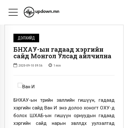
ДЭЛХИЙД
БНХАУ-ын гадаад хэргийн
сайд Монгол Улсад айлчилна
2020-09-10 09:56
1
min
БНХАУ-ын төрийн зөвлөлийн гишүүн, гадаад
хэргийн сайд Ван И энэ долоо хоногт ОХУ-д
болох ШХАБ-ын гишүүн орнуудын гадаад
хэргийн сайд нарын зөвлөлдөх уулзалтад