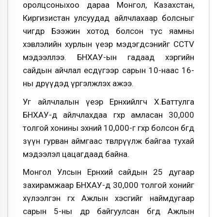
оролцсоныхоо дараа Монгол, Казахстан,
Киргизистан улсуудад айлчлахаар болсныг
өчигдөр Бээжин хотод болсон тус яамны
хэвлэлийн хурлын үеэр мэдэгдсэнийг ССТV
мэдээллээ. БНХАУ-ын гадаад хэргийн
сайдын айчлал есдүгээр сарын 10-наас 16-
ны өдрүүдэд үргэлжлэх ажээ.
Уг айлчлалын үеэр Ерөнхийлөгч Х.Баттулга
БНХАУ-д айлчлахдаа өгөхөөр амласан 30,000
толгой хонины эхний 10,000-г өгөхөөр болсон бөгөөд
зүүн гурван аймгаас төвлөрүүлж байгаа тухай
мэдээлэл цацагдаад байна.
Монгол Улсын Ерөнхий сайдын 25 дугаар
захирамжаар БНХАУ-д 30,000 толгой хонийг
хүлээлгэн өгөх Ажлын хэсгийг наймдугаар
сарын 5-ны өдөр байгуулсан бөгөөд Ажлын