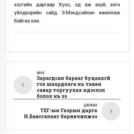
хэсгийн даргаар Хүнс, хөдөө аж ахуй, хөнгөн
үйлдвэрийн сайд З.Мэндсайхан ажиллаж
байгаа юм.
ӨМНӨХ
Зарагдсан барааг буцаахгүй
гэх шаардлага нь таван
саяар торгуулах үндэслэл
болох нь ээ
ДАРААХ
ТЕГ-ын Газрын дарга
Н.Баясгаланг баривчилжээ