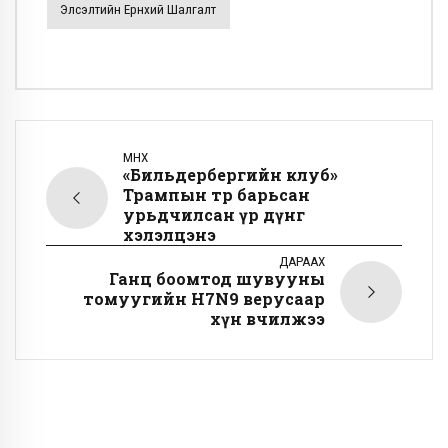
Элсэлтийн Ерөнхий Шалгалт
ӨМНӨХ
«Бильдербергийн клуб»
Трампын төр барьсан
урьдчилсан үр дүнг
хэлэлцэнэ
ДАРААХ
Ганц боомтод шувууны
томуугийн H7N9 верусаар
хүн өвчилжээ