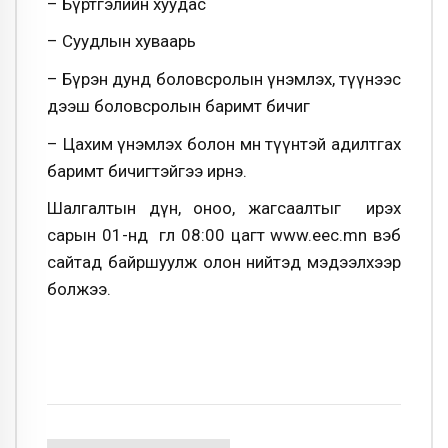
– Бүртгэлийн хуудас
– Суудлын хуваарь
– Бүрэн дунд боловсролын үнэмлэх, түүнээс
дээш боловсролын баримт бичиг
– Цахим үнэмлэх болон мөн түүнтэй адилтгах
баримт бичигтэйгээ ирнэ.
Шалгалтын дүн, оноо, жагсаалтыг ирэх
сарын 01-нд өглөө 08:00 цагт www.eec.mn вэб
сайтад байршуулж олон нийтэд мэдээлхээр
болжээ.