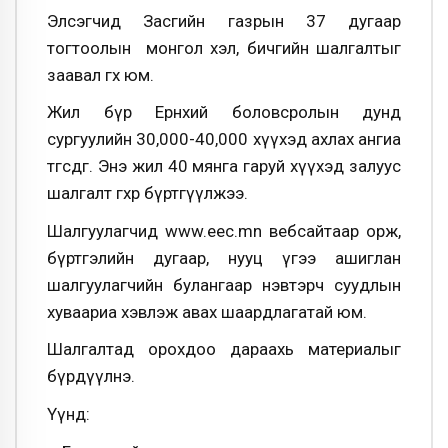
Элсэгчид Засгийн газрын 37 дугаар
тогтоолын монгол хэл, бичгийн шалгалтыг
заавал өгөх юм.
Жил бүр Ерөнхий боловсролын дунд
сургуулийн 30,000-40,000 хүүхэд ахлах ангиа
төгсдөг. Энэ жил 40 мянга гаруй хүүхэд залуус
шалгалт өгөхөөр бүртгүүлжээ.
Шалгуулагчид www.eec.mn вебсайтаар орж,
бүртгэлийн дугаар, нууц үгээ ашиглан
шалгуулагчийн булангаар нэвтэрч суудлын
хуваариа хэвлэж авах шаардлагатай юм.
Шалгалтад орохдоо дараахь материалыг
бүрдүүлнэ.
Үүнд: