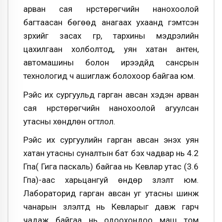
арван сая нүүрстөрөгчийн нанохоолой
багтаасан бөгөөд анагаах ухаанд гэмтсэн
зүрхийг засах гүүр, тархины мэдрэлийн
цахилгаан холболтод, уян хатан антен,
автомашины болон ирээдүйд сансрын
технологид ч ашиглаж болохоор байгаа юм.
Рэйс их сургуульд гарган авсан хэдэн арван
сая нүүрстөрөгчийн нанохоолой агуулсан
утасны хөндлөн огтлол.
Рэйс их сургуулийн гарган авсан энэхүү уян
хатан утасны суналтын бат бэх чадвар нь 4.2
Гпа( Гига паскаль) байгаа нь Кевлар утас (3.6
Гпа)-аас харьцангуй өндөр үзүүлэлт юм.
Лабораторид гарган авсан уг утасны шинж
чанарын үзүүлэлтүүд нь Кевларыг давж гарч
чадаж байгаа нь одоохондоо маш том