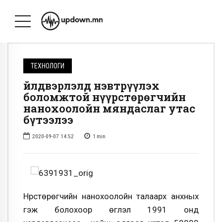
ТЕХНОЛОГИ
Үйлдвэрлэлд нэвтрүүлэх
боломжтой нүүрстөрөгчийн
нанохоолойн мяндаслаг утас
бүтээлээ
2020-09-07 14:52
1
min
Нүүрстөрөгчийн нанохоолойн талаарх анхных
гэж болохоор өгүүлэл 1991 онд