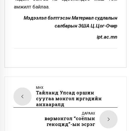
амжилт байлаа.
Мэдээлэл бэлтгэсэн Материал судлалын
салбарын ЭША Ц.Цог-Очир
ipt.ac.mn
ӨМНӨХ
Тайланд Улсад оршин
суугаа монгол иргэдийн
анхааралд
ДАРААХ
Өвөрмонгол “соёлын
геноцид”-ын эсрэг