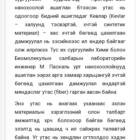
нанохоолой ашиглан бүтээсэн утас нь
одоогоор бидний ашигладаг Кевлар (Kevlar
– халуунд тэсвэртэй, хүчтэй синтетик
материал) – аас хүчтэй бөгөөд цахилгаан
дамжуулал нь зэсийнхээс илүү өндөр байгааг
олж илрүүлжээ. Тус их сургуулийн Хими болон
Биомолекулын салбарын лабораторийн
инженер М. Паскаль урт нанохоолойнууд
ашиглан ээрэх арга замаар харьцангуй хүчтэй
бөгөөд цахилгаан дамжуулал өндөртэй
мяндаслаг утас (fiber) гарган авсан байна.
Энэ утас нь анагаах ухаанаас эхлэн
материалын хэрэглээний олон талбарт
амжилтад хүрч болохоор байгаа бөгөөд
үзүүлэлтүүд нь цаашид ч илүү сайжрах төлөвтэй
байна. Уг утас нь хөндлөн огтлолдоо хэдэн