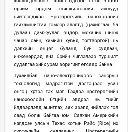
хэвлэгдсэнээс хойш өдгөөг хүртэл 50000
орчим эрдэм шинжилгээний ажлууд
нийтлэгджээ. Нүүрстөрөгчийн нанохоолойн
гайхамшигтай гэмээр үзүүлэлтүүд (цахилгаан ба
дулаан дамжуулал өндөр, механик шинж
чанар сайн, химийн хувьд тогтвортой) нь
дэлхийн өнцөг буланд буй судлаач,
инженерүүдэд янз бүрийн чиглэлээр туршилт
судалгаа хийх урам зоригийг өгсөөр байна.
Тухайлбал нано-электроникоос сансрын
технологид мэдрэгчтэй дэлгэцээс усан
онгоц хүртэл гэх мэт. Гэхдээ нүүрстөрөгчийн
нанохоолойн бүтцийн эвдрэл нь түүнийг
үйлдвэрлэлд ашиглах, зах зээлд нийлүүлэх гол
саад болж байгаа юм. Саяхан Америкийн
нэгдсэн улсын Техас хотын Рэйс (Rice) их
сургуулийн судлаачид Нүүрстөрөгчийн