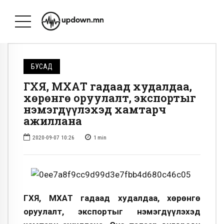
БУСАД
ГХЯ, МҮХАҮТ гадаад худалдаа,
хөрөнгө оруулалт, экспортыг
нэмэгдүүлэхэд хамтарч
ажиллана
2020-09-07 10:26
1
min
ГХЯ, МҮХАҮТ гадаад худалдаа, хөрөнгө
оруулалт, экспортыг нэмэгдүүлэхэд