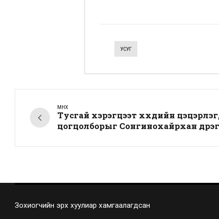
УСУГ
ӨМНӨХ
Тусгай хэрэгцээт хүүхдийн цэцэрлэ
цогцолборыг Сонгинохайрхан дүүрэ
Зохиогчийн эрх хуулиар хамгаалагдсан