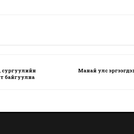
г, сургуулийн
Манай улс эргээгдэ
гт байгуулна