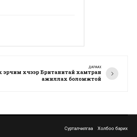
ДАРААХ
х эрчим хүчээр Британитай хамтран
ажиллах боломжтой
Сурталчилгаа
Холбоо барих