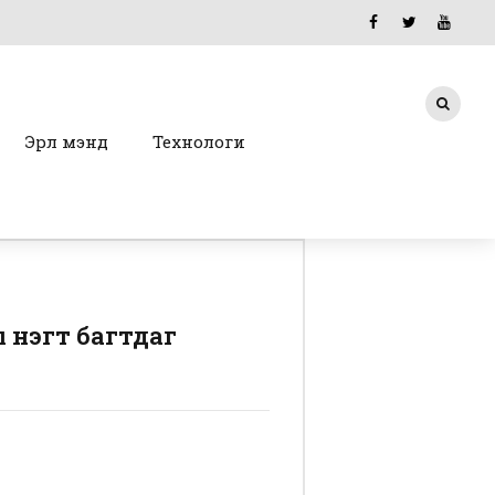
Эрүүл мэнд
Технологи
 нэгт багтдаг