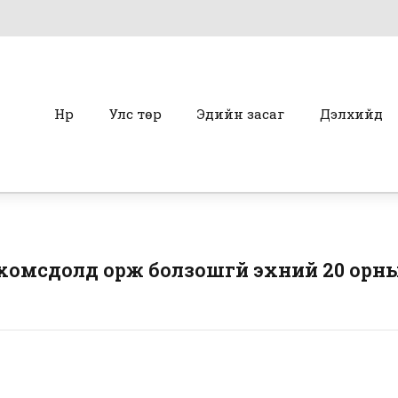
Нүүр
Улс төр
Эдийн засаг
Дэлхийд
хомсдолд орж болзошгүй эхний 20 орны