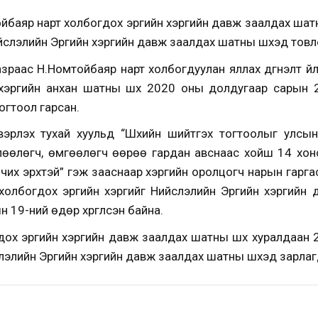
йбаяр нарт холбогдох эрүүгийн хэргийн давж заалдах шат
слэлийн Эрүүгийн хэргийн давж заалдах шатны шүүхэд тов
аас Н.Номтойбаяр нарт холбогдуулан яллах дүгнэлт үйлдэ
йн хэргийн анхан шатны шүүх 2020 оны долдугаар сарын 
тогтоол гарсан.
вэрлэх тухай хуульд “Шүүхийн шийтгэх тогтоолыг улсын я
лөөлөгч, өмгөөлөгч өөрөө гардан авснаас хойш 14 хо
 бичих эрхтэй” гэж зааснаар хэргийн оролцогч нарын гар
 холбогдох эрүүгийн хэргийг Нийслэлийн Эрүүгийн хэргий
19-ний өдөр хүргүүлсэн байна.
дох эрүүгийн хэргийн давж заалдах шатны шүүх хуралдаан
элийн Эрүүгийн хэргийн давж заалдах шатны шүүхэд зарлаг