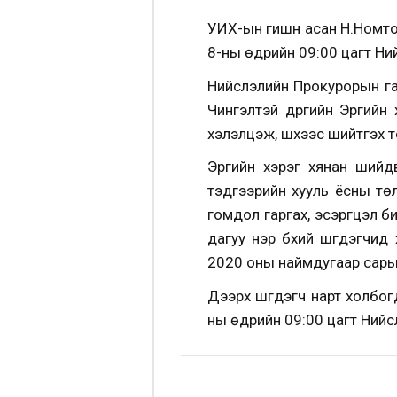
УИХ-ын гишүүн асан Н.Номто
8-ны өдрийн 09:00 цагт Ний
Нийслэлийн Прокурорын газр
Чингэлтэй дүүргийн Эрүүги
хэлэлцэж, шүүхээс шийтгэх 
Эрүүгийн хэрэг хянан шийд
тэдгээрийн хууль ёсны тө
гомдол гаргах, эсэргүүцэл
дагуу нэр бүхий шүүгдэгчид
2020 оны наймдугаар сарын 
Дээрх шүүгдэгч нарт холбог
ны өдрийн 09:00 цагт Нийсл