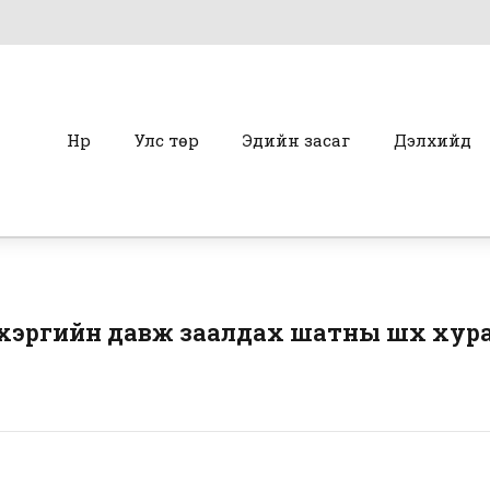
Нүүр
Улс төр
Эдийн засаг
Дэлхийд
эргийн давж заалдах шатны шүүх хура