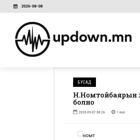
2026-08-08
БУСАД
Н.Номтойбаярын х
болно
2020-09-07 08:26
1
min