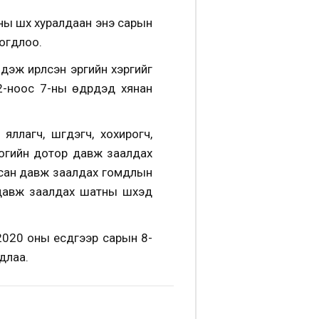
ны шүүх хуралдаан энэ сарын
логдлоо.
ж ирүүлсэн эрүүгийн хэргийг
2-ноос 7-ны өдрүүдэд хянан
ллагч, шүүгдэгч, хохирогч,
ногийн дотор давж заалдах
гасан давж заалдах гомдлын
н давж заалдах шатны шүүхэд
 2020 оны есдүгээр сарын 8-
длаа.