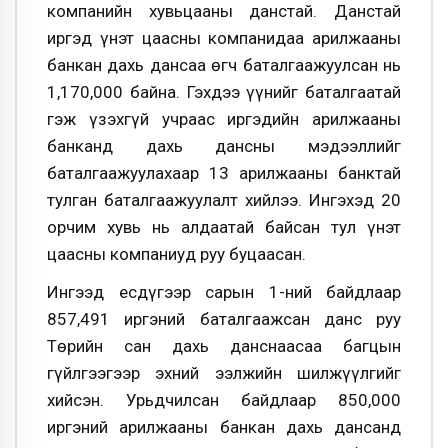
компанийн хувьцааны данстай. Данстай
иргэд үнэт цаасны компанидаа арилжааны
банкан дахь дансаа өгч баталгаажуулсан нь
1,170,000 байна. Гэхдээ үүнийг баталгаатай
гэж үзэхгүй учраас иргэдийн арилжааны
банканд дахь дансны мэдээллийг
баталгаажуулахаар 13 арилжааны банктай
тулган баталгаажуулалт хийлээ. Ингэхэд 20
орчим хувь нь алдаатай байсан тул үнэт
цаасны компаниуд руу буцаасан.
Ингээд есдүгээр сарын 1-ний байдлаар
857,491 иргэний баталгаажсан данс руу
Төрийн сан дахь данснаасаа багцын
гүйлгээгээр эхний ээлжийн шилжүүлгийг
хийсэн. Урьдчилсан байдлаар 850,000
иргэний арилжааны банкан дахь дансанд