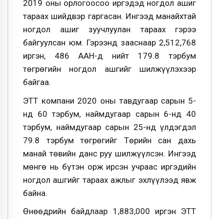
2019 оны орлогоосоо иргэдэд ногдол ашиг
тараах шийдвэр гаргасан. Ингээд манайхтай
ногдол ашиг зуучлуулан тараах гэрээ
байгуулсан юм. Гэрээнд зааснаар 2,512,768
иргэн, 486 ААН-д нийт 179.8 тэрбум
төгрөгийн ногдол ашгийг шилжүүлэхээр
байгаа.
ЭТТ компани 2020 оны тавдугаар сарын 5-
нд 60 тэрбум, наймдугаар сарын 6-нд 40
тэрбум, наймдугаар сарын 25-нд үлдэгдэл
79.8 тэрбум төгрөгийг Төрийн сан дахь
манай төвийн данс руу шилжүүлсэн. Ингээд
мөнгө нь бүтэн орж ирсэн учраас иргэдийн
ногдол ашгийг тараах ажлыг эхлүүлээд явж
байна.
Өнөөдрийн байдлаар 1,883,000 иргэн ЭТТ