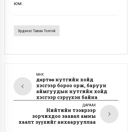
юм.
Эрдэнэс Таван Толгой
ӨМНӨХ
Өдөртөө нутгийн хойд
хэсгээр бороо орж, баруун
аймгуудын нутгийн хойд
хэсгээр сэрүүхэн байна
ДАРААХ
Нийтийн тээврээр
зорчихдоо заавал амны
хаалт зүүхийг анхаарууллаа