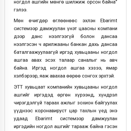
ногдол ашгийн мөнгө шилжиж орсон байна”
гэлээ.
Мөн өчигдөр өглөөнөөс эхлэн Ebarimt
системээр дамжуулан үнэт цаасны компани
дээр данс нээлгээгүй болон дансаа
нээлгэсэн ч арилжааны банкан дахь дансаа
баталгаажуулаагүй иргэд хувьцааны ногдол
ашгаа авах эсэх талаар саналыг нь авч
байна. Иргэд ногдол ашгаа хэзээ, ямар
хэлбэрээр, яаж авахаа өөрөө сонгох эрхтэй.
ЭТТ хувьцаат компанийн хувьцааны ногдол
ашгийг иргэдэд өргөн хүрээнд, хүндрэл
чирэгдэлгүй тараах ажлыг зохион байгуулах
үүднээс коронавируст цар тахлын үед энэ
удаад Ebarimt системээр дамжуулан
иргэдийн ногдол ашгийг тарааж байна гэсэн