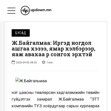
БУСАД
Ж.Байгалмаа: Иргэд ногдол
ашгаа хэзээ, ямар хэлбэрээр,
яаж авахаа өөрөө сонгох эрхтэй
2020-09-05 08:55
1
min
Үнэт цаасны төвлөрсөн хадгаламжийн төвийн
гүйцэтгэх захирал Ж.Байгалмаа “ЭТТ
компанийн ТУЗ хоёрдугаар сарын хурлаараа