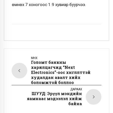
өмнөх 7 хоногоос 1.9 хувиар буурчээ.
ӨМНӨХ
Голомт банкны
харилцагчид “Next
Electronics”-оос хөнгөлөлттэй
худалдан авалт хийх
боломжтой боллоо
ДАРААХ
ШУУД: Эрүүл мэндийн
яамнаас мэдээлэл хийж
байна