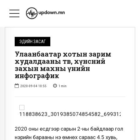
ЭДИЙН ЗАСАГ
Улаанбаатар хотын зарим
худалдааны төв, хүнсний
захын махны үнийн
инфографик
2020-09-04 10:55
1
min
2020 оны есдүгээр сарын 2-ны байдлаар гол
нэрийн барааны үнэ өмнөх сараас 4.5 хувь,