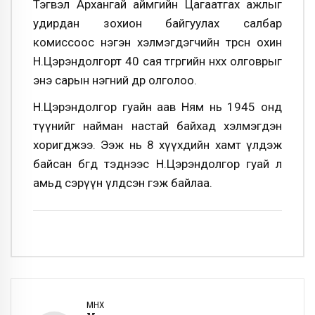
Тэгвэл Архангай аймгийн Цагаатгах ажлыг
удирдан зохион байгуулах салбар
комиссоос нэгэн хэлмэгдэгчийн төрсөн охин
Н.Цэрэндолгорт 40 сая төгрөгийн нөхөх олговрыг
энэ сарын нэгний өдөр олголоо.
Н.Цэрэндолгор гуайн аав Ням нь 1945 онд
түүнийг найман настай байхад хэлмэгдэн
хоригджээ. Ээж нь 8 хүүхдийн хамт үлдэж
байсан бөгөөд тэднээс Н.Цэрэндолгор гуай л
амьд сэрүүн үлдсэн гэж байлаа.
ӨМНӨХ