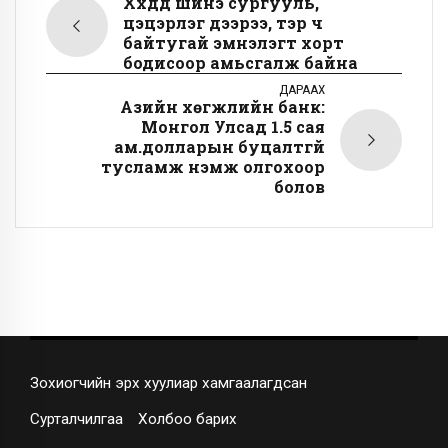
Хүүхдүүд шинэ сургууль,
цэцэрлэг дээрээ, тэр ч
байтугай эмнэлэгт хорт
бодисоор амьсгалж байна
ДАРААХ
Азийн хөгжлийн банк:
Монгол Улсад 1.5 сая
ам.долларын буцалтгүй
тусламж нэмж олгохоор
болов
Зохиогчийн эрх хуулиар хамгаалагдсан
Сурталчилгаа
Холбоо барих