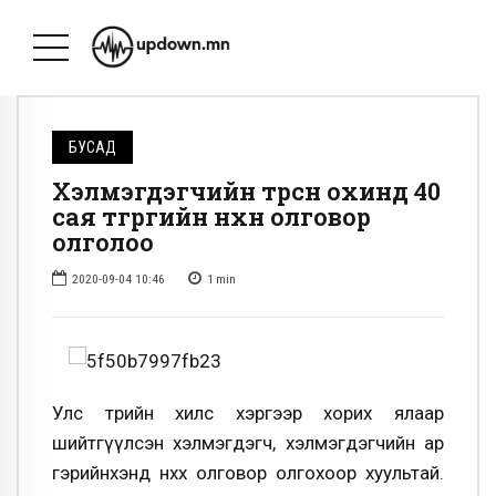
БУСАД
Хэлмэгдэгчийн төрсөн охинд 40
сая төгрөгийн нөхөн олговор
олголоо
2020-09-04 10:46
1
min
Улс төрийн хилс хэргээр хорих ялаар
шийтгүүлсэн хэлмэгдэгч, хэлмэгдэгчийн ар
гэрийнхэнд нөхөх олговор олгохоор хуультай.