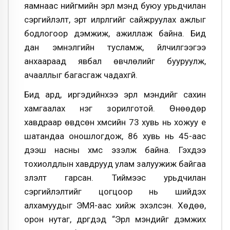
яамнаас нийгмийн эрүүл мэнд буюу урьдчилан
сэргийлэлт, эрт илрүүлгийг сайжруулах ажлыг
бодлогоор дэмжиж, ажиллаж байна. Бид
дан эмнэлгийн тусламж, үйлчилгээгээ
анхаараад явбал өвчлөлийг бууруулж,
ачааллыг багасгаж чадахгүй.
Бид ард, иргэдийнхээ эрүүл мэндийг сахин
хамгаалах нэг зорилготой. Өнөөдөр
хавдраар өвдсөн хүмүүсийн 73 хувь нь хожуу үе
шатандаа оношлогдож, 86 хувь нь 45-аас
дээш насны хүмүүс эзэлж байна. Гэхдээ
тохиолдлын хавдрууд улам залуужиж байгаа
үзүүлэлт гарсан. Тиймээс урьдчилан
сэргийлэлтийг цогцоор нь шийдэх
алхамуудыг ЭМЯ-аас хийж эхэлсэн. Хөдөө,
орон нутаг, дүүргүүдэд “Эрүүл мэндийг дэмжих