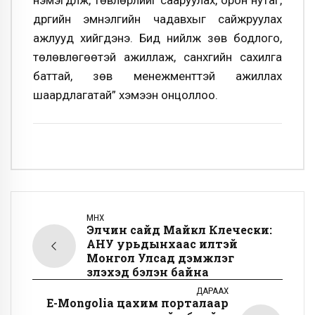
нэмэгдүүлж, төвлөрлийг сааруулах, орон нутаг,
дүүргийн эмнэлгийн чадавхыг сайжруулах
ажлууд хийгдэнэ. Бид нийлж зөв бодлого,
төлөвлөгөөтэй ажиллаж, санхүүгийн сахилга
баттай, зөв менежменттэй ажиллах
шаардлагатай” хэмээн онцоллоо.
ӨМНӨХ
Элчин сайд Майкл Клечески:
АНУ урьдынхаас илүүтэй
Монгол Улсад дэмжлэг
үзүүлэхэд бэлэн байна
ДАРААХ
᠎E-Mongolia цахим порталаар