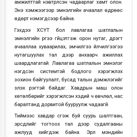
амжилттай нэвтрүүлсэн чадварлаг хамт олон.
Энэ хэмжээгээр эмнэлгийн ачаалал өдрөөс
өдөрт нэмэгдсээр байна.
Гэхдээ ХСҮТ бол лавлагаа шатлалын
эмнэлгийн үүргээ гүйцэтгэж орон нутаг, дүүрэгт
ачааллаа хуваарилах, эмчилгээ үйлчилгээгээ
нутагшуулах тал дээр анхаарч ажиллах
шаардлагатай. Лавлагаа шатлалын эмнэлэг
нэгдсэн системтэй бодлого хэрэгжүүлэх
зохион байгуулалт, бусад талын дэмжлэгийг
үзүүлэх үүрэгтэй байдаг. Хавдрын маш олон
хөтөлбөрийг хэрэгжүүлсэн хэдий ч өвчлөл, нас
баралтанд дорвитой бууруулж чадаагүй.
Тиймээс хавдар үүсгэж буй суурь шалтгаан,
эрсдлийг тогтоох тал дээр судалгааны
ажлууд хийгдэж байна. Эрүүл мэндийн