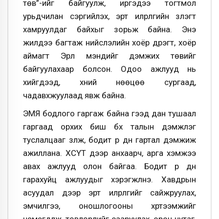
төв”-ийг байгуулж, иргэдээ тогтмол
урьдчилан сэргийлэх, эрт илрүүлгийн үзлэгт
хамруулдаг байхыг зорьж байна. Энэ
жилдээ багтаж нийслэлийн хоёр дүүрэгт, хоёр
аймагт Эрүүл мэндийг дэмжих төвийг
байгуулахаар болсон. Одоо ажлууд нь
хийгдээд, хүний нөөцөө сургаад,
чадавхжуулаад явж байна.
ЭМЯ бодлого гаргаж байна гээд дан тушаал
гаргаад орхих биш бүх талын дэмжлэг
туслалцааг үзүүлж, бодит үр дүн гартал дэмжиж
ажиллана. ХСҮТ дээр анхаарч, арга хэмжээ
авах ажлууд олон байгаа. Бодит үр дүн
гарахуйц ажлуудыг хэрэгжүүлнэ. Хавдрын
асуудал дээр эрт илрүүлгийг сайжруулах,
эмчилгээ, оношлогооны хүртээмжийг