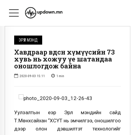
ЭРҮҮЛ МЭНД
Хавдраар өвдсөн хүмүүсийн 73
хувь нь хожуу үе шатандаа
оношлогдож байна
2020-09-03 15:11
1
min
Уулзалтын үеэр Эрүүл мэндийн сайд
Т.Мөнхсайхан “ХСҮТ нь эмчилгээ, оношилгоо
дээр олон дэвшилтэт технологийг