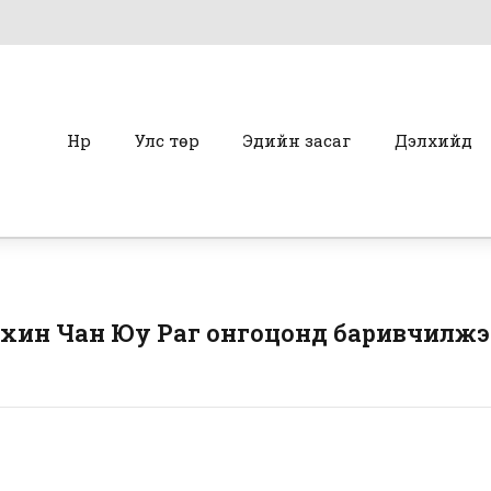
Нүүр
Улс төр
Эдийн засаг
Дэлхийд
хин Чан Юу Раг онгоцонд баривчилжэ