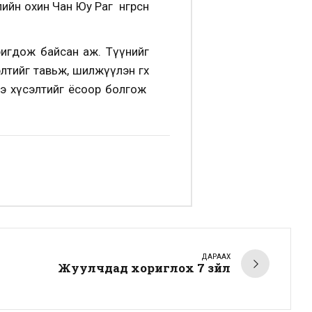
йн охин Чан Юу Раг өнгөрсөн
ригдож байсан аж. Түүнийг
тийг тавьж, шилжүүлэн өгөх
энэ хүсэлтийг ёсоор болгож
ДАРААХ
Жуулчдад хориглох 7 зүйл