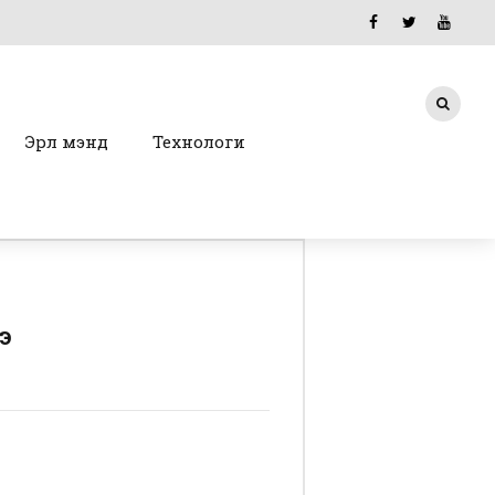
Эрүүл мэнд
Технологи
э