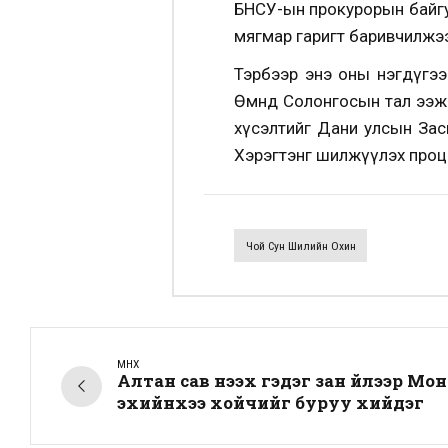
БНСУ-ын прокурорын байгуул
мягмар гаригт баривчилжэ
Тэрбээр энэ оны нэгдүгээ
Өмнөд Солонгосын тал ээжи
хүсэлтийг Дани улсын Засг
Хэрэгтэнг шилжүүлэх проц
Чой Сун Шилийн Охин
ӨМНӨХ
Алтан сав нээх гэдэг зан үйлээр Мо
эхийнхээ хойчийг буруу хийдэг үү