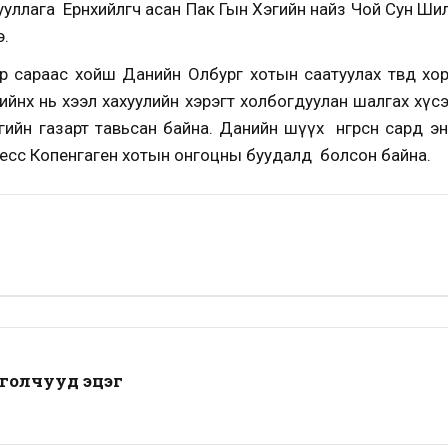
лага Ерөнхийлөгч асан Пак Гын Хэгийн найз Чой Сун Шили
э.
р сараас хойш Данийн Олбург хотын саатуулах төвд хо
йнх нь хээл хахуулийн хэрэгт холбогдуулан шалгах хүсэл
ийн газарт тавьсан байна. Данийн шүүх өнгөрсөн сард 
есс Копенгаген хотын онгоцны буудалд болсон байна.
нголчууд эцэг