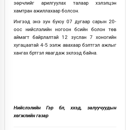
зөрчлийг арилгуулах талаар хэлэлцэн
хамтран ажиллахаар болсон.
Ингээд энэ зун буюу 07 дугаар сарын 20-
оос нийслэлийн ногоон бүсийн болон төв
аймагт байрлалтай 12 зуслан 7 хоногийн
хугацаатай 4-5 ээлж авахаар бэлтгэл ажлыг
хангах бүртгэл явагдаж эхлээд байна.
Нийслэлийн Гэр бүл, хүүхэд, залуучуудын
хөгжлийн газар