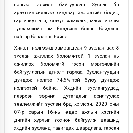
үнэлгээг зохион байгуулсан. Зуслан бүр
ариутгал хийлгэж халдваргүйжүүлэлтийн бодис,
гар ариутгагч, халуун хэмжигч, маск, анхны
тусламжийн эм бэлдмэл бэлэн байдлыг
сайтар базаасан байна.
Хяналт үнэлгээнд хамрагдсан 9 зуслангаас 8
зуслан ажиллах боломжтой, 1 зуслан нь
ажиллах боломжгүй гэсэн мэргэжлийн
байгууллагын дүгнэлт гарлаа. Зуслангуудын
дундаж үнэлгээ 74,6%-тай буюу дундаж
үнэлгээтэй байна. Хүүхдийн зуслангуудад
илэрсэн зөрчил, дутагдлыг арилгуулах
зөвлөмжийг зуслан бүрд хүргүүлсэн. 2020 оны
07-р сарын 16-ны өдөр ажлын хэсгийн
дүнгийн хурлыг зохион байгуулж цаашид
хүүхдийн зусланд тавигдах шаардлага, гарсан