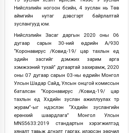
Нийслэлийн ногоон бүсийн, 4 зуслан нь Төв
аймгийн нутаг дэвсгэрт байрлалтай
зуслангууд юм.
Нийслэлийн Засаг даргын 2020 оны 06
дугаар сарын 30-ний өдрийн А/930
“Коронавирус /Ковид-19/ цар тахлын үед
эдийн засгийг дэмжих зарим арга
хэмжээний тухай” дугаартай захирамж, 2020
оны 07 дугаар сарын 03-ны өдрийн Монгол
Улсын Шадар Сайд, Улсын онцгой комиссын
баталсан “Коронавирус /Ковид-19/ цар
тахлын үед Хүүхдийн зуслан ажиллуулах түр
журам”-ыг үндэслэн “Хүүхдийн зуслангийн
ерөнхий шаардлага” Монгол Улсын
МNS5633:2019 стандартын хэрэгжилтэд
хяналт тавьж дүгнэлт гаргах, илэрсэн зөрчил