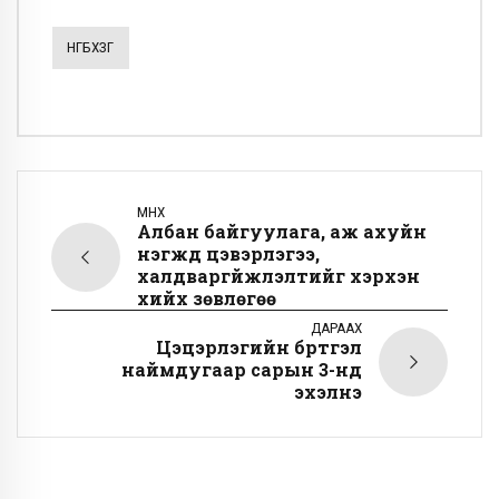
НГБХЗГ
ӨМНӨХ
Албан байгуулага, аж ахуйн
нэгжүүд цэвэрлэгээ,
халдваргүйжүүлэлтийг хэрхэн
хийх зөвлөгөө
ДАРААХ
Цэцэрлэгийн бүртгэл
наймдугаар сарын 3-нд
эхэлнэ