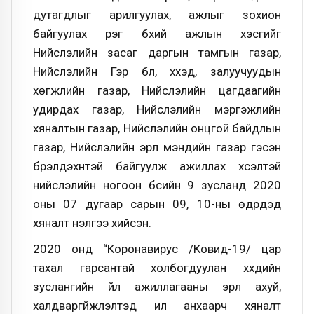
дутагдлыг арилгуулах, ажлыг зохион
байгуулах үүрэг бүхий ажлын хэсгийг
Нийслэлийн засаг даргын тамгын газар,
Нийслэлийн Гэр бүл, хүүхэд, залуучуудын
хөгжлийн газар, Нийслэлийн цагдаагийн
удирдах газар, Нийслэлийн мэргэжлийн
хяналтын газар, Нийслэлийн онцгой байдлын
газар, Нийслэлийн эрүүл мэндийн газар гэсэн
бүрэлдэхүүнтэй байгуулж ажиллах хүсэлтэй
нийслэлийн ногоон бүсийн 9 зусланд 2020
оны 07 дугаар сарын 09, 10-ны өдрүүдэд
хяналт үнэлгээ хийсэн.
2020 онд “Коронавирус /Ковид-19/ цар
тахал гарсантай холбогдуулан хүүхдийн
зуслангийн үйл ажиллагааны эрүүл ахуй,
халдваргүйжүүлэлтэд илүү анхаарч хяналт