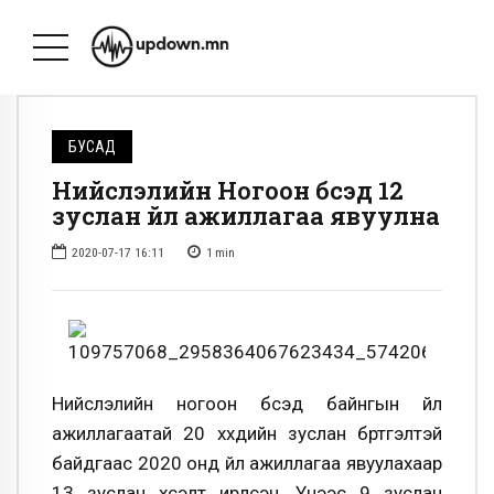
БУСАД
Нийслэлийн Ногоон бүсэд 12
зуслан үйл ажиллагаа явуулна
2020-07-17 16:11
1
min
Нийслэлийн ногоон бүсэд байнгын үйл
ажиллагаатай 20 хүүхдийн зуслан бүртгэлтэй
байдгаас 2020 онд үйл ажиллагаа явуулахаар
13 зуслан хүсэлт ирүүлсэн. Үүнээс 9 зуслан