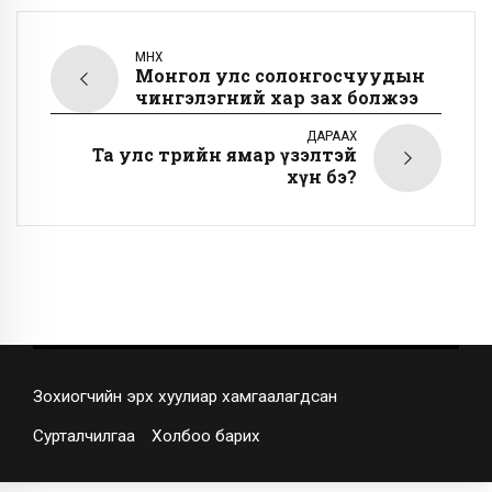
ӨМНӨХ
Монгол улс солонгосчуудын
чингэлэгний хар зах болжээ
ДАРААХ
Та улс төрийн ямар үзэлтэй
хүн бэ?
Зохиогчийн эрх хуулиар хамгаалагдсан
Сурталчилгаа
Холбоо барих