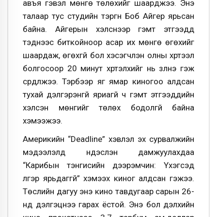
авъя гэвэл мөнгө төлөхийг шаарджээ. Энэ
талаар тус студийн тэргүүн Боб Айгер ярьсан
байна. Айгерын хэлснээр гэмт этгээдүүд
тэднээс биткойноор асар их мөнгө өгөхийг
шаардаж, өгөхгүй бол хэсэгчлэн олны хүртээл
болгосоор 20 минут хүртэлхийг нь үзүүлнэ гэж
сүрдүүлжээ. Тэрбээр яг ямар киногоо алдсан
тухай дэлгэрэнгүй яриагүй ч гэмт этгээдүүдийн
хэлсэн мөнгийг төлөх бодолгүй байна
хэмээжээ.
Америкийн “Deadline” хэвлэл эх сурвалжийн
мэдээлэлд үндэслэн дамжуулахдаа
“Карибын тэнгисийн дээрэмчин: Үхэгсэд
үлгэр ярьдаггүй” хэмээх киног алдсан гэжээ.
Төслийн дагуу энэ кино тавдугаар сарын 26-
нд дэлгэцнээ гарах ёстой. Энэ бол дэлхийн