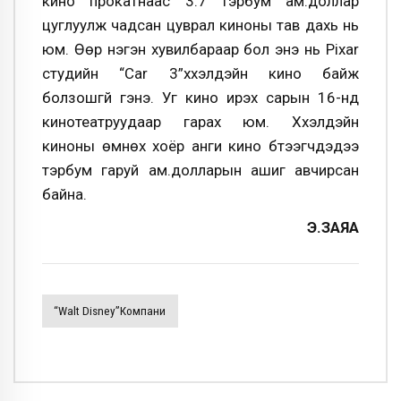
кино прокатнаас 3.7 тэрбум ам.доллар
цуглуулж чадсан цуврал киноны тав дахь нь
юм. Өөр нэгэн хувилбараар бол энэ нь Pixar
студийн “Car 3”хүүхэлдэйн кино байж
болзошгүй гэнэ. Уг кино ирэх сарын 16-нд
кинотеатруудаар гарах юм. Хүүхэлдэйн
киноны өмнөх хоёр анги кино бүтээгчдэдээ
тэрбум гаруй ам.долларын ашиг авчирсан
байна.
Э.ЗАЯА
“Walt Disney”компани