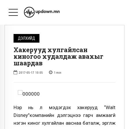
ДЭЛХИЙД
Хакерууд хулгайлсан
киногоо худалдаж авахыг
шаардав
2017-05-17 10:05
1
min
Нэр нь үл мэдэгдэх хакерууд “Walt
Disney”компанийн дэлгэцнээ гарч амжаагүй
нэгэн киног хулгайлан авснаа баталж, эргүүлж