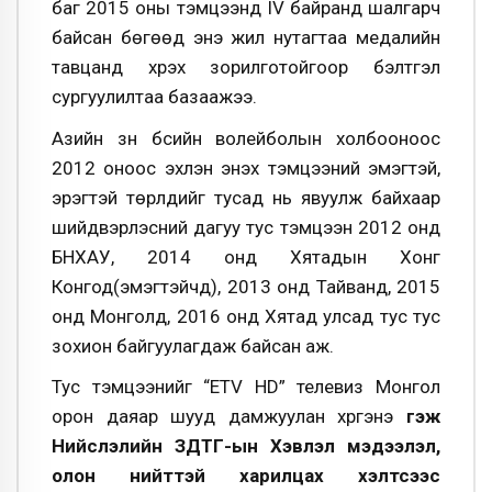
баг 2015 оны тэмцээнд IV байранд шалгарч
байсан бөгөөд энэ жил нутагтаа медалийн
тавцанд хүрэх зорилготойгоор бэлтгэл
сургуулилтаа базаажээ.
Азийн зүүн бүсийн волейболын холбооноос
2012 оноос эхлэн энэхүү тэмцээний эмэгтэй,
эрэгтэй төрлүүдийг тусад нь явуулж байхаар
шийдвэрлэсний дагуу тус тэмцээн 2012 онд
БНХАУ, 2014 онд Хятадын Хонг
Конгод(эмэгтэйчүүд), 2013 онд Тайванд, 2015
онд Монголд, 2016 онд Хятад улсад тус тус
зохион байгуулагдаж байсан аж.
Тус тэмцээнийг “ETV HD” телевиз Монгол
орон даяар шууд дамжуулан хүргэнэ
гэж
Нийслэлийн ЗДТГ-ын Хэвлэл мэдээлэл,
олон нийттэй харилцах хэлтсээс