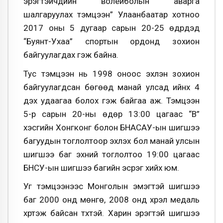
эрэгтэйчүүдийн волейболын аварга
шалгаруулах тэмцээн” Улаанбаатар хотноо
2017 оны 5 дугаар сарын 20-25 өдрүүдэд
“Буянт-Ухаа” спортын ордонд зохион
байгуулагдах гэж байна.
Тус тэмцээн нь 1998 оноос эхлэн зохион
байгуулагдсан бөгөөд манай улсад ийнхүү 4
дэх удаагаа болох гэж байгаа аж. Тэмцээн
5-р сарын 20-ны өдөр 13:00 цагаас “B”
хэсгийн Хонгконг болон БНАСАУ-ын шигшээ
багуудын тоглолтоор эхлэх бол манай улсын
шигшээ баг эхний тоглолтоо 19:00 цагаас
БНСУ-ын шигшээ багийн эсрэг хийх юм.
Уг тэмцээнээс Монголын эмэгтэй шигшээ
баг 2000 онд мөнгө, 2008 онд хүрэл медаль
хүртэж байсан түүхтэй. Харин эрэгтэй шигшээ