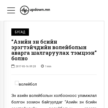
БУСАД
“Азийн зүүн бүсийн
эрэгтэйчүүдийн волейболын
аварга шалгаруулах тэмцээн”
болно
2017-05-16 09:20
1
min
Зүүн азийн волейболын холбооноос уламжлал
болгон зохион байгуулдаг “Азийн зүүн бүсийн