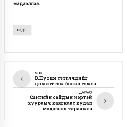
мэдээллээ.
НЗДТГ
ӨМНӨХ
В.Путин сэтгүүлчдийг
цомхотгож болно гэжээ
ДАРААХ
Сангийн сайдын нэртэй
хуурамч хаягнаас худал
мэдээлэл тараажээ