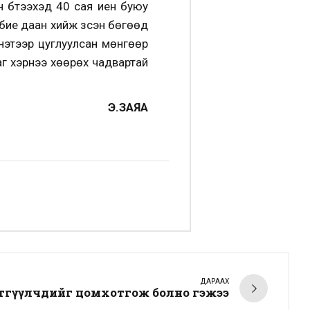
 бүтээхэд 40 сая иен буюу
бие даан хийж үзсэн бөгөөд
рнэтээр цуглуулсан мөнгөөр
г хэрнээ хөөрөх чадвартай
Э.ЗАЯА
ДАРААХ
этгүүлчдийг цомхотгож болно гэжээ