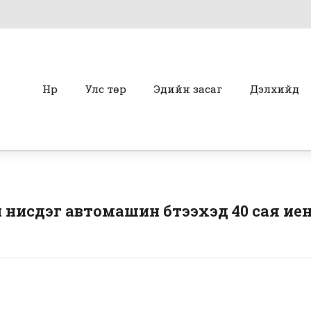
Нүүр
Улс төр
Эдийн засаг
Дэлхийд
 нисдэг автомашин бүтээхэд 40 сая ие