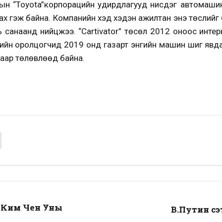
н “Toyota”корпорацийн удирдлагууд нисдэг автомашин
ах гэж байна. Компанийн хэд хэдэн ажилтан энэ төслийг 
нь санаанд нийцжээ. “Cartivator” төсөл 2012 оноос инте
ийн оролцогчид 2019 онд газарт энгийн машин шиг явда
аар төлөвлөөд байна.
ь Ким Чен Уны
В.Путин с