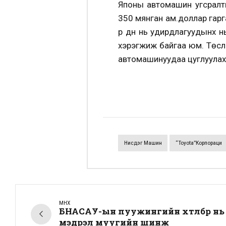
Японы автомашин угсралты
350 мянган ам.доллар гарг
үр дүн нь удирдлагуудынх 
хэрэгжиж байгаа юм. Төсл
автомашинуудаа цуглуулах
Нисдэг Машин
“Toyota”корпораци
ӨМНӨХ
БНАСАУ-ын пуужингийн хөтөлбөр н
мэдрэл муугийн шинж