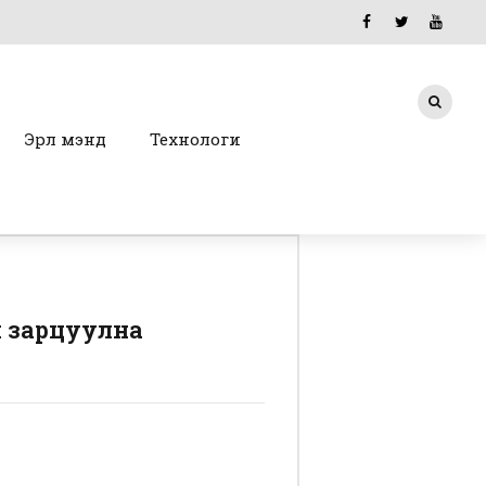
Эрүүл мэнд
Технологи
н зарцуулна